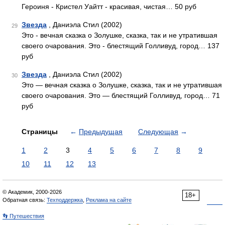
Героиня - Кристел Уайтт - красивая, чистая… 50 руб
Звезда
, Даниэла Стил (2002)
29
Это - вечная сказка о Золушке, сказка, так и не утратившая
своего очарования. Это - блестящий Голливуд, город… 137
руб
Звезда
, Даниэла Стил (2002)
30
Это — вечная сказка о Золушке, сказка, так и не утратившая
своего очарования. Это — блестящий Голливуд, город… 71
руб
Страницы
←
Предыдущая
Следующая
→
1
2
3
4
5
6
7
8
9
10
11
12
13
© Академик, 2000-2026
18+
Обратная связь:
Техподдержка
,
Реклама на сайте
👣 Путешествия