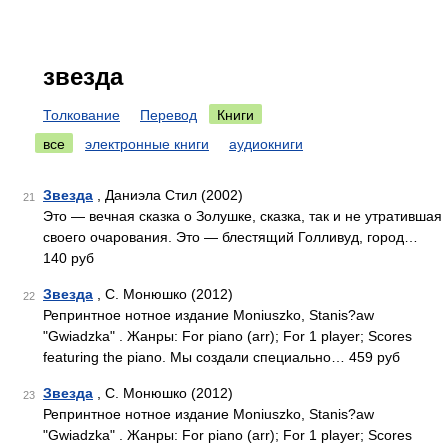
звезда
Толкование
Перевод
Книги
все
электронные книги
аудиокниги
Звезда
, Даниэла Стил (2002)
21
Это — вечная сказка о Золушке, сказка, так и не утратившая
своего очарования. Это — блестящий Голливуд, город…
140 руб
Звезда
, С. Монюшко (2012)
22
Репринтное нотное издание Moniuszko, Stanis?aw
"Gwiadzka" . Жанры: For piano (arr); For 1 player; Scores
featuring the piano. Мы создали специально… 459 руб
Звезда
, С. Монюшко (2012)
23
Репринтное нотное издание Moniuszko, Stanis?aw
"Gwiadzka" . Жанры: For piano (arr); For 1 player; Scores