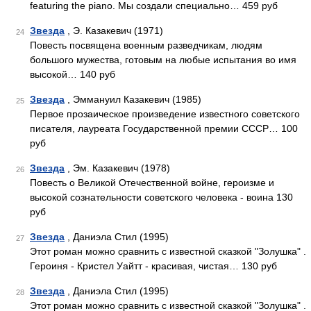
featuring the piano. Мы создали специально… 459 руб
Звезда
, Э. Казакевич (1971)
24
Повесть посвящена военным разведчикам, людям
большого мужества, готовым на любые испытания во имя
высокой… 140 руб
Звезда
, Эммануил Казакевич (1985)
25
Первое прозаическое произведение известного советского
писателя, лауреата Государственной премии СССР… 100
руб
Звезда
, Эм. Казакевич (1978)
26
Повесть о Великой Отечественной войне, героизме и
высокой сознательности советского человека - воина 130
руб
Звезда
, Даниэла Стил (1995)
27
Этот роман можно сравнить с известной сказкой "Золушка" .
Героиня - Кристел Уайтт - красивая, чистая… 130 руб
Звезда
, Даниэла Стил (1995)
28
Этот роман можно сравнить с известной сказкой "Золушка" .